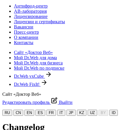
Антифрод-центр
АВ-лаборатория
Лицензирование
Лицензии и сертификаты
Вакансии
Пресс-центр
О компании
Контакты
Сайт «Доктор Веб»
Мой Dr.Web для дома
Мой Dr.Web для бизнеса
Мой Dr.Web по подписке
Dr.Web vxCube
Dr.Web FixIt!
Сайт «Доктор Веб»
Редактировать профиль
Выйти
RU
CN
EN
ES
FR
IT
JP
KZ
UZ
BY
ID
Changelog