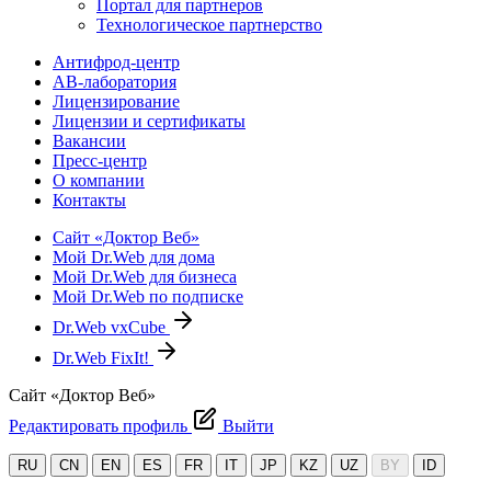
Портал для партнеров
Технологическое партнерство
Антифрод-центр
АВ-лаборатория
Лицензирование
Лицензии и сертификаты
Вакансии
Пресс-центр
О компании
Контакты
Сайт «Доктор Веб»
Мой Dr.Web для дома
Мой Dr.Web для бизнеса
Мой Dr.Web по подписке
Dr.Web vxCube
Dr.Web FixIt!
Сайт «Доктор Веб»
Редактировать профиль
Выйти
RU
CN
EN
ES
FR
IT
JP
KZ
UZ
BY
ID