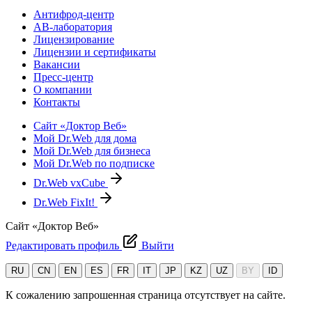
Антифрод-центр
АВ-лаборатория
Лицензирование
Лицензии и сертификаты
Вакансии
Пресс-центр
О компании
Контакты
Сайт «Доктор Веб»
Мой Dr.Web для дома
Мой Dr.Web для бизнеса
Мой Dr.Web по подписке
Dr.Web vxCube
Dr.Web FixIt!
Сайт «Доктор Веб»
Редактировать профиль
Выйти
RU
CN
EN
ES
FR
IT
JP
KZ
UZ
BY
ID
К сожалению запрошенная страница отсутствует на сайте.