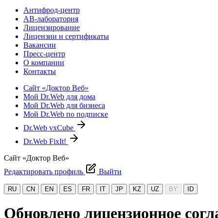
Антифрод-центр
АВ-лаборатория
Лицензирование
Лицензии и сертификаты
Вакансии
Пресс-центр
О компании
Контакты
Сайт «Доктор Веб»
Мой Dr.Web для дома
Мой Dr.Web для бизнеса
Мой Dr.Web по подписке
Dr.Web vxCube
Dr.Web FixIt!
Сайт «Доктор Веб»
Редактировать профиль
Выйти
RU
CN
EN
ES
FR
IT
JP
KZ
UZ
BY
ID
Обновлено лицензионное согла