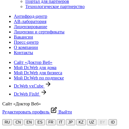
Портал для партнеров
Технологическое партнерство
Антифрод-центр
АВ-лаборатория
Лицензирование
Лицензии и сертификаты
Вакансии
Пресс-центр
О компании
Контакты
Сайт «Доктор Веб»
Мой Dr.Web для дома
Мой Dr.Web для бизнеса
Мой Dr.Web по подписке
Dr.Web vxCube
Dr.Web FixIt!
Сайт «Доктор Веб»
Редактировать профиль
Выйти
RU
CN
EN
ES
FR
IT
JP
KZ
UZ
BY
ID