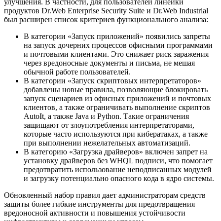
улучшения. В частности, для пользователей линейки
продуктов Dr.Web Enterprise Security Suite и Dr.Web Industrial
был расширен список критериев функционального анализа:
В категории «Запуск приложений» появились запреты
на запуск дочерних процессов офисными программами
и почтовыми клиентами. Это снижает риск заражения
через вредоносные документы и письма, не мешая
обычной работе пользователей.
В категории «Запуск скриптовых интерпретаторов»
добавлены новые правила, позволяющие блокировать
запуск сценариев из офисных приложений и почтовых
клиентов, а также ограничивать выполнение скриптов
AutoIt, а также Java и Python. Такие ограничения
защищают от злоупотребления интерпретаторами,
которые часто используются при кибератаках, а также
при выполнении нежелательных автоматизаций.
В категорию «Загрузка драйверов» включен запрет на
установку драйверов без WHQL подписи, что помогает
предотвратить использование неподписанных модулей
и загрузку потенциально опасного кода в ядро системы.
Обновленный набор правил дает администраторам средств
защиты более гибкие инструменты для предотвращения
вредоносной активности и повышения устойчивости