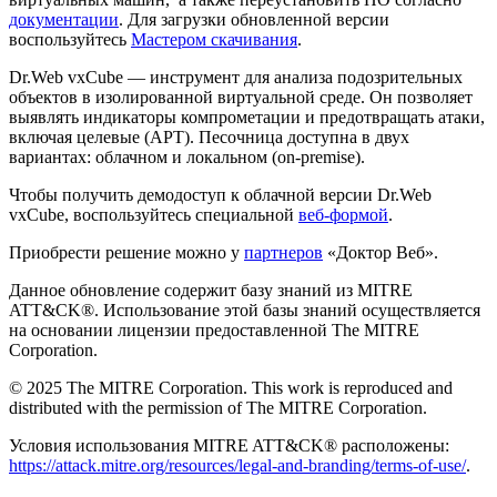
документации
. Для загрузки обновленной версии
воспользуйтесь
Мастером скачивания
.
Dr.Web vxCube — инструмент для анализа подозрительных
объектов в изолированной виртуальной среде. Он позволяет
выявлять индикаторы компрометации и предотвращать атаки,
включая целевые (APT). Песочница доступна в двух
вариантах: облачном и локальном (on-premise).
Чтобы получить демодоступ к облачной версии Dr.Web
vxCube, воспользуйтесь специальной
веб-формой
.
Приобрести решение можно у
партнеров
«Доктор Веб».
Данное обновление содержит базу знаний из MITRE
ATT&CK®. Использование этой базы знаний осуществляется
на основании лицензии предоставленной The MITRE
Corporation.
© 2025 The MITRE Corporation. This work is reproduced and
distributed with the permission of The MITRE Corporation.
Условия использования MITRE ATT&CK® расположены:
https://attack.mitre.org/resources/legal-and-branding/terms-of-use/
.