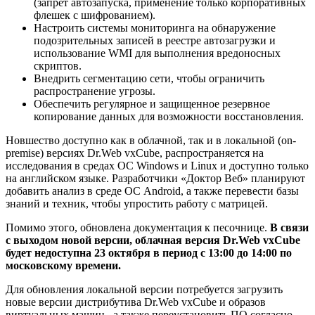
(запрет автозапуска, применение только корпоративных
флешек с шифрованием).
Настроить системы мониторинга на обнаружение
подозрительных записей в реестре автозагрузки и
использование WMI для выполнения вредоносных
скриптов.
Внедрить сегментацию сети, чтобы ограничить
распространение угрозы.
Обеспечить регулярное и защищенное резервное
копирование данных для возможности восстановления.
Новшество доступно как в облачной, так и в локальной (on-
premise) версиях Dr.Web vxCube, распространяется на
исследования в средах ОС Windows и Linux и доступно только
на английском языке. Разработчики «Доктор Веб» планируют
добавить анализ в среде ОС Android, а также перевести базы
знаний и техник, чтобы упростить работу с матрицей.
Помимо этого, обновлена документация к песочнице.
В связи
с выходом новой версии, облачная версия Dr.Web vxCube
будет недоступна 23 октября в период с 13:00 до 14:00 по
московскому времени.
Для обновления локальной версии потребуется загрузить
новые версии дистрибутива Dr.Web vxCube и образов
виртуальных машин, а также переустановить ПО согласно