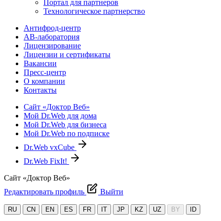
Портал для партнеров
Технологическое партнерство
Антифрод-центр
АВ-лаборатория
Лицензирование
Лицензии и сертификаты
Вакансии
Пресс-центр
О компании
Контакты
Сайт «Доктор Веб»
Мой Dr.Web для дома
Мой Dr.Web для бизнеса
Мой Dr.Web по подписке
Dr.Web vxCube
Dr.Web FixIt!
Сайт «Доктор Веб»
Редактировать профиль
Выйти
RU
CN
EN
ES
FR
IT
JP
KZ
UZ
BY
ID