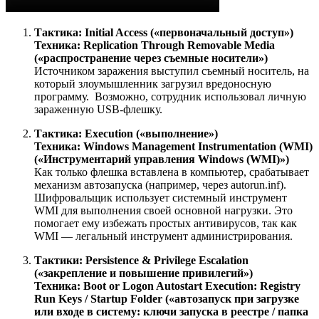
Тактика: Initial Access («первоначальный доступ»)
Техника: Replication Through Removable Media
(«распространение через съемные носители»)
Источником заражения выступил съемный носитель, на
который злоумышленник загрузил вредоносную
программу. Возможно, сотрудник использовал личную
зараженную USB-флешку.
Тактика: Execution («выполнение»)
Техника: Windows Management Instrumentation (WMI)
(«Инструментарий управления Windows (WMI)»)
Как только флешка вставлена в компьютер, срабатывает
механизм автозапуска (например, через autorun.inf).
Шифровальщик использует системный инструмент
WMI для выполнения своей основной нагрузки. Это
помогает ему избежать простых антивирусов, так как
WMI — легальный инструмент администрирования.
Тактики: Persistence & Privilege Escalation
(«закрепление и повышение привилегий»)
Техника: Boot or Logon Autostart Execution: Registry
Run Keys / Startup Folder («автозапуск при загрузке
или входе в систему: ключи запуска в реестре / папка