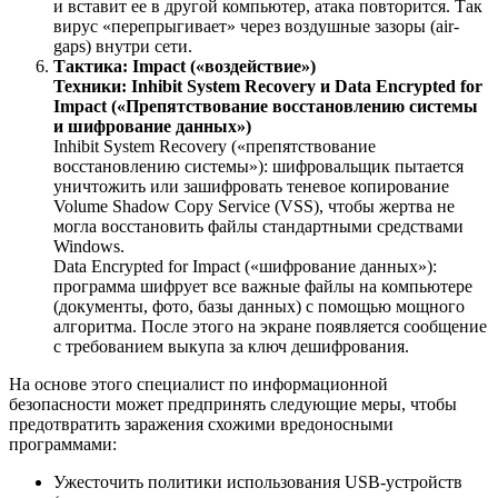
и вставит ее в другой компьютер, атака повторится. Так
вирус «перепрыгивает» через воздушные зазоры (air-
gaps) внутри сети.
Тактика: Impact («воздействие»)
Техники: Inhibit System Recovery и Data Encrypted for
Impact («Препятствование восстановлению системы
и шифрование данных»)
Inhibit System Recovery («препятствование
восстановлению системы»): шифровальщик пытается
уничтожить или зашифровать теневое копирование
Volume Shadow Copy Service (VSS), чтобы жертва не
могла восстановить файлы стандартными средствами
Windows.
Data Encrypted for Impact («шифрование данных»):
программа шифрует все важные файлы на компьютере
(документы, фото, базы данных) с помощью мощного
алгоритма. После этого на экране появляется сообщение
с требованием выкупа за ключ дешифрования.
На основе этого специалист по информационной
безопасности может предпринять следующие меры, чтобы
предотвратить заражения схожими вредоносными
программами:
Ужесточить политики использования USB-устройств