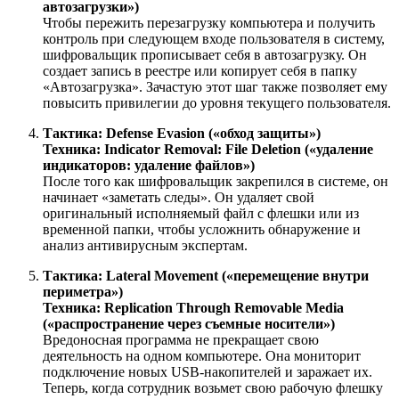
автозагрузки»)
Чтобы пережить перезагрузку компьютера и получить
контроль при следующем входе пользователя в систему,
шифровальщик прописывает себя в автозагрузку. Он
создает запись в реестре или копирует себя в папку
«Автозагрузка». Зачастую этот шаг также позволяет ему
повысить привилегии до уровня текущего пользователя.
Тактика: Defense Evasion («обход защиты»)
Техника: Indicator Removal: File Deletion («удаление
индикаторов: удаление файлов»)
После того как шифровальщик закрепился в системе, он
начинает «заметать следы». Он удаляет свой
оригинальный исполняемый файл с флешки или из
временной папки, чтобы усложнить обнаружение и
анализ антивирусным экспертам.
Тактика: Lateral Movement («перемещение внутри
периметра»)
Техника: Replication Through Removable Media
(«распространение через съемные носители»)
Вредоносная программа не прекращает свою
деятельность на одном компьютере. Она мониторит
подключение новых USB-накопителей и заражает их.
Теперь, когда сотрудник возьмет свою рабочую флешку