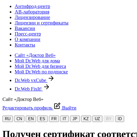
Антифрод-центр
АВ-лаборатория
Лицензирование
Лицензии и сертификаты
Вакансии
Пресс-центр
О компании
Контакты
Сайт «Доктор Веб»
Мой Dr.Web для дома
Мой Dr.Web для бизнеса
Мой Dr.Web по подписке
Dr.Web vxCube
Dr.Web FixIt!
Сайт «Доктор Веб»
Редактировать профиль
Выйти
RU
CN
EN
ES
FR
IT
JP
KZ
UZ
BY
ID
Получен сертификат соответств