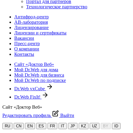
Портал для партнеров
Технологическое партнерство
Антифрод-центр
АВ-лаборатория
Лицензирование
Лицензии и сертификаты
Вакансии
Пресс-центр
О компании
Контакты
Сайт «Доктор Веб»
Мой Dr.Web для дома
Мой Dr.Web для бизнеса
Мой Dr.Web по подписке
Dr.Web vxCube
Dr.Web FixIt!
Сайт «Доктор Веб»
Редактировать профиль
Выйти
RU
CN
EN
ES
FR
IT
JP
KZ
UZ
BY
ID