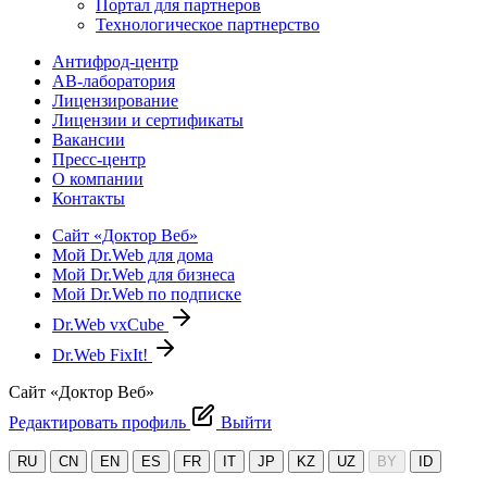
Портал для партнеров
Технологическое партнерство
Антифрод-центр
АВ-лаборатория
Лицензирование
Лицензии и сертификаты
Вакансии
Пресс-центр
О компании
Контакты
Сайт «Доктор Веб»
Мой Dr.Web для дома
Мой Dr.Web для бизнеса
Мой Dr.Web по подписке
Dr.Web vxCube
Dr.Web FixIt!
Сайт «Доктор Веб»
Редактировать профиль
Выйти
RU
CN
EN
ES
FR
IT
JP
KZ
UZ
BY
ID