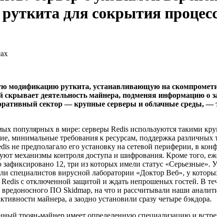
руткита для сокрытия процес
сах
ую модификацию руткита, устанавливающую на скомпромети
й скрывает деятельность майнера, подменяя информацию о за
оративный сектор — крупные серверы и облачные среды, — 
мых популярных в мире: серверы Redis используются такими круп
е, минимальные требования к ресурсам, поддержка различных 
edis не предполагало его установку на сетевой периферии, в к
ствуют механизмы контроля доступа и шифрования. Кроме того,
о зафиксировано 12, три из которых имели статус «Серьезные».
ли специалистов вирусной лаборатории «Доктор Веб», у которы
р Redis с отключенной защитой и ждать непрошеных гостей. В те
е вредоносного ПО Skidmap, на что и рассчитывали наши аналити
тивности майнера, а заодно установили сразу четыре бэкдора.
анный троян-майнер имеет определенную специализацию и встре