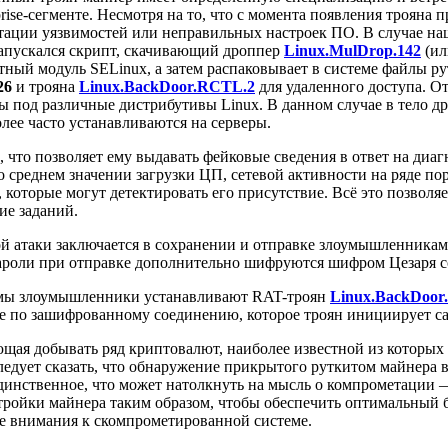
ise-сегменте. Несмотря на то, что с момента появления трояна п
атации уязвимостей или неправильных настроек ПО. В случае н
запускался скрипт, скачивающий дроппер
Linux.MulDrop.142
(ил
ный модуль SELinux, а затем распаковывает в системе файлы р
26
и трояна
Linux.BackDoor.RCTL.2
для удаленного доступа. От
ы под различные дистрибутивы Linux. В данном случае в тело 
олее часто устанавливаются на серверы.
, что позволяет ему выдавать фейковые сведения в ответ на ди
среднем значении загрузки ЦП, сетевой активности на ряде пор
, которые могут детектировать его присутствие. Всё это позвол
ие заданий.
й атаки заключается в сохранении и отправке злоумышленникам 
 пароли при отправке дополнительно шифруются шифром Цезаря с
емы злоумышленники устанавливают RAT-троян
Linux.BackDoor
е по зашифрованному соединению, которое троян инициирует са
ющая добывать ряд криптовалют, наиболее известной из которых 
едует сказать, что обнаружение прикрытого руткитом майнера в 
единственное, что может натолкнуть на мысль о компрометации
тройки майнера таким образом, чтобы обеспечить оптимальный
ше внимания к скомпрометированной системе.