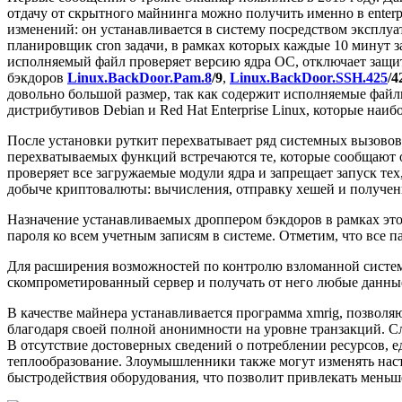
отдачу от скрытного майнинга можно получить именно в enterpr
изменений: он устанавливается в систему посредством эксплу
планировщик cron задачи, в рамках которых каждые 10 минут 
исполняемый файл проверяет версию ядра ОС, отключает защит
бэкдоров
Linux.BackDoor.Pam.8
/9
,
Linux.BackDoor.SSH.425
/4
довольно большой размер, так как содержит исполняемые файл
дистрибутивов Debian и Red Hat Enterprise Linux, которые наиб
После установки руткит перехватывает ряд системных вызовов
перехватываемых функций встречаются те, которые сообщают о 
проверяет все загружаемые модули ядра и запрещает запуск тех
добыче криптовалюты: вычисления, отправку хешей и получен
Назначение устанавливаемых дроппером бэкдоров в рамках это
пароля ко всем учетным записям в системе. Отметим, что все
Для расширения возможностей по контролю взломанной сист
скомпрометированный сервер и получать от него любые данны
В качестве майнера устанавливается программа xmrig, позволя
благодаря своей полной анонимности на уровне транзакций. Сл
В отсутствие достоверных сведений о потреблении ресурсов, 
теплообразование. Злоумышленники также могут изменять нас
быстродействия оборудования, что позволит привлекать мень