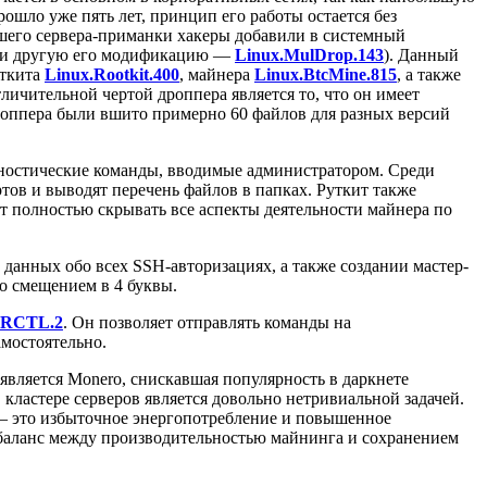
рошло уже пять лет, принцип его работы остается без
ашего сервера-приманки хакеры добавили в системный
и другую его модификацию —
Linux.MulDrop.143
). Данный
уткита
Linux.Rootkit.400
, майнера
Linux.BtcMine.815
, а также
личительной чертой дроппера является то, что он имеет
дроппера были вшито примерно 60 файлов для разных версий
агностические команды, вводимые администратором. Среди
тов и выводят перечень файлов в папках. Руткит также
яет полностью скрывать все аспекты деятельности майнера по
данных обо всех SSH-авторизациях, а также создании мастер-
о смещением в 4 буквы.
.RCTL.2
. Он позволяет отправлять команды на
мостоятельно.
является Monero, снискавшая популярность в даркнете
кластере серверов является довольно нетривиальной задачей.
 — это избыточное энергопотребление и повышенное
 баланс между производительностью майнинга и сохранением