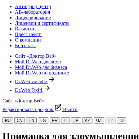
Антифрод-центр
АВ-лаборатория
Лицензирование
Лицензии и сертификаты
Вакансии
Пресс-центр
О компании
Контакты
Сайт «Доктор Веб»
Мой Dr.Web для дома
Мой Dr.Web для бизнеса
Мой Dr.Web по подписке
Dr.Web vxCube
Dr.Web FixIt!
Сайт «Доктор Веб»
Редактировать профиль
Выйти
RU
CN
EN
ES
FR
IT
JP
KZ
UZ
BY
ID
Приманка для злоумышленнико