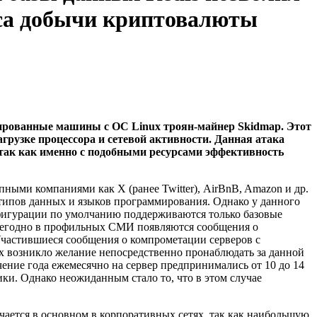
са добычи криптовалюты
рованные машины с ОС Linux троян-майнер Skidmap. Этот
грузке процессора и сетевой активности. Данная атака
так как именно с подобными ресурсами эффективность
ными компаниями как Х (ранее Twitter), AirBnB, Amazon и др.
типов данных и языков программирования. Однако у данного
онфигурации по умолчанию поддерживаются только базовые
 ежегодно в профильных СМИ появляются сообщения о
 Участившиеся сообщения о компрометации серверов с
х возникло желание непосредственно пронаблюдать за данной
чение года ежемесячно на сервер предпринимались от 10 до 14
ки. Однако неожиданным стало то, что в этом случае
чается в основном в корпоративных сетях, так как наибольшую