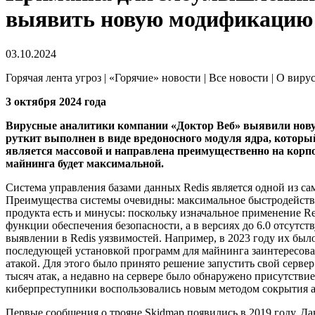
выявить новую модификацию 
03.10.2024
Горячая лента угроз | «Горячие» новости | Все новости | О виру
3 октября 2024 года
Вирусные аналитики компании «Доктор Веб» выявили нов
руткит выполнен в виде вредоносного модуля ядра, которы
является массовой и направлена преимущественно на корп
майнинга будет максимальной.
Система управления базами данных Redis является одной из са
Преимущества системы очевидны: максимальное быстродействи
продукта есть и минусы: поскольку изначальное применение R
функции обеспечения безопасности, а в версиях до 6.0 отсут
выявлении в Redis уязвимостей. Например, в 2023 году их был
последующей установкой программ для майнинга заинтересова
атакой. Для этого было принято решение запустить свой серве
тысяч атак, а недавно на сервере было обнаружено присутстви
киберпреступники воспользовались новым методом сокрытия ак
Первые сообщения о трояне Skidmap появились в 2019 году. Д