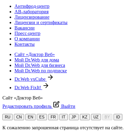
Антифрод-центр
АВ-лаборатория
Лицензирование
Лицензии и сертификаты
Вакансии
Пресс-центр
О компании
Контакты
Сайт «Доктор Веб»
Мой Dr.Web для дома
Мой Dr.Web для бизнеса
Мой Dr.Web по подписке
Dr.Web vxCube
Dr.Web FixIt!
Сайт «Доктор Веб»
Редактировать профиль
Выйти
RU
CN
EN
ES
FR
IT
JP
KZ
UZ
BY
ID
К сожалению запрошенная страница отсутствует на сайте.