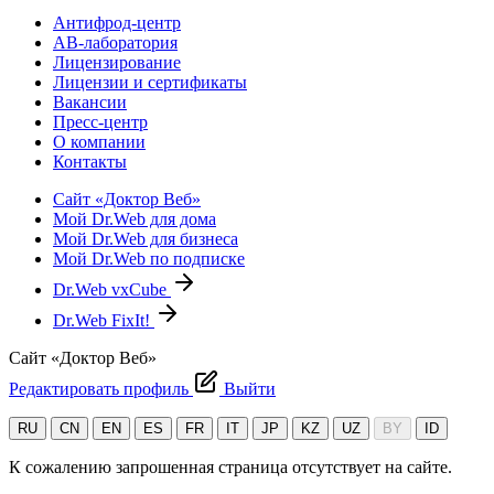
Антифрод-центр
АВ-лаборатория
Лицензирование
Лицензии и сертификаты
Вакансии
Пресс-центр
О компании
Контакты
Сайт «Доктор Веб»
Мой Dr.Web для дома
Мой Dr.Web для бизнеса
Мой Dr.Web по подписке
Dr.Web vxCube
Dr.Web FixIt!
Сайт «Доктор Веб»
Редактировать профиль
Выйти
RU
CN
EN
ES
FR
IT
JP
KZ
UZ
BY
ID
К сожалению запрошенная страница отсутствует на сайте.