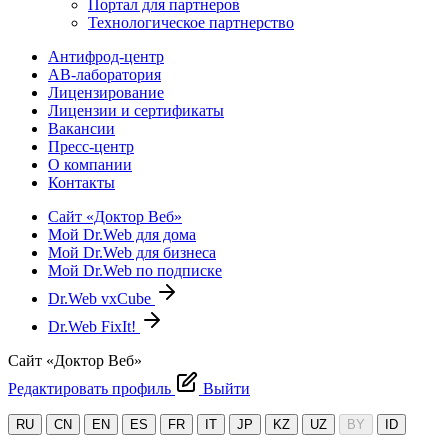
Портал для партнеров
Технологическое партнерство
Антифрод-центр
АВ-лаборатория
Лицензирование
Лицензии и сертификаты
Вакансии
Пресс-центр
О компании
Контакты
Сайт «Доктор Веб»
Мой Dr.Web для дома
Мой Dr.Web для бизнеса
Мой Dr.Web по подписке
Dr.Web vxCube
Dr.Web FixIt!
Сайт «Доктор Веб»
Редактировать профиль
Выйти
RU
CN
EN
ES
FR
IT
JP
KZ
UZ
BY
ID